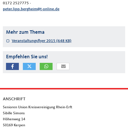
0172 2527775 -
peter.lipp.bergheim@t-online.de
Mehr zum Thema
Veranstaltungsflyer 2015
(648 KB)
Empfehlen Sie uns!
ANSCHRIFT
Fußbereich
Senioren Union Kreisvereinigung Rhein-Erft
Sibille Simons
Höhenweg 14
50169
Kerpen