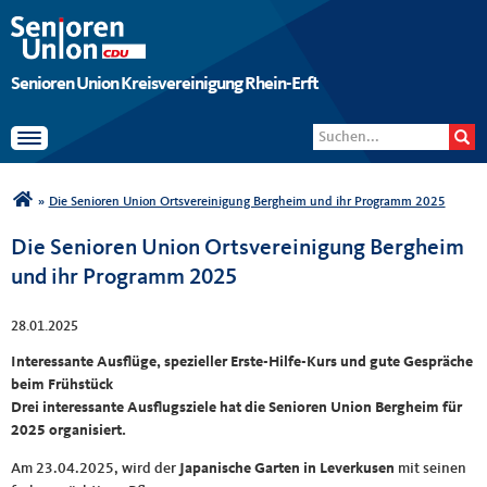
Senioren Union Kreisvereinigung Rhein-Erft
Suchformular
Suche
Toggle navigation
Sie sind hier
»
Die Senioren Union Ortsvereinigung Bergheim und ihr Programm 2025
Die Senioren Union Ortsvereinigung Bergheim
und ihr Programm 2025
28.01.2025
Interessante Ausflüge, spezieller Erste-Hilfe-Kurs und gute Gespräche
beim Frühstück
Drei interessante Ausflugsziele hat die Senioren Union Bergheim für
2025 organisiert.
Am 23.04.2025, wird der
Japanische Garten in Leverkusen
mit seinen