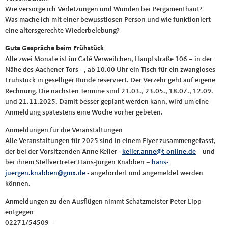
Wie versorge ich Verletzungen und Wunden bei Pergamenthaut?
Was mache ich mit einer bewusstlosen Person und wie funktioniert
eine altersgerechte Wiederbelebung?
Gute Gespräche beim Frühstück
Alle zwei Monate ist im Café Verweilchen, Hauptstraße 106 – in der
Nähe des Aachener Tors –, ab 10.00 Uhr ein Tisch für ein zwangloses
Frühstück in geselliger Runde reserviert. Der Verzehr geht auf eigene
Rechnung. Die nächsten Termine sind 21.03., 23.05., 18.07., 12.09.
und 21.11.2025. Damit besser geplant werden kann, wird um eine
Anmeldung spätestens eine Woche vorher gebeten.
Anmeldungen für die Veranstaltungen
Alle Veranstaltungen für 2025 sind in einem Flyer zusammengefasst,
der bei der Vorsitzenden Anne Keller -
keller.anne@t-online.de
- und
bei ihrem Stellvertreter Hans-Jürgen Knabben –
hans-
juergen.knabben@gmx.de
- angefordert und angemeldet werden
können.
Anmeldungen zu den Ausflügen nimmt Schatzmeister Peter Lipp
entgegen
02271/54509 –