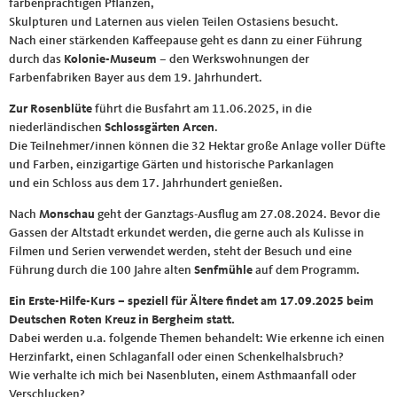
farbenprächtigen Pflanzen,
Skulpturen und Laternen aus vielen Teilen Ostasiens besucht.
Nach einer stärkenden Kaffeepause geht es dann zu einer Führung
durch das
Kolonie-Museum
– den Werkswohnungen der
Farbenfabriken Bayer aus dem 19. Jahrhundert.
Zur Rosenblüte
führt die Busfahrt am 11.06.2025, in die
niederländischen
Schlossgärten Arcen
.
Die Teilnehmer/innen können die 32 Hektar große Anlage voller Düfte
und Farben, einzigartige Gärten und historische Parkanlagen
und ein Schloss aus dem 17. Jahrhundert genießen.
Nach
Monschau
geht der Ganztags-Ausflug am 27.08.2024. Bevor die
Gassen der Altstadt erkundet werden, die gerne auch als Kulisse in
Filmen und Serien verwendet werden, steht der Besuch und eine
Führung durch die 100 Jahre alten
Senfmühle
auf dem Programm.
Ein Erste-Hilfe-Kurs – speziell für Ältere findet am 17.09.2025 beim
Deutschen Roten Kreuz in Bergheim statt.
Dabei werden u.a. folgende Themen behandelt: Wie erkenne ich einen
Herzinfarkt, einen Schlaganfall oder einen Schenkelhalsbruch?
Wie verhalte ich mich bei Nasenbluten, einem Asthmaanfall oder
Verschlucken?