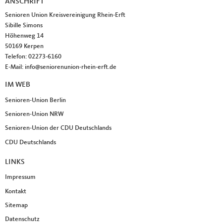
ANSCHRIFT
Fußbereich
Senioren Union Kreisvereinigung Rhein-Erft
Sibille Simons
Höhenweg 14
50169
Kerpen
Telefon:
02273-6160
E-Mail:
info@seniorenunion-rhein-erft.de
IM WEB
Senioren-Union Berlin
Senioren-Union NRW
Senioren-Union der CDU Deutschlands
CDU Deutschlands
LINKS
Impressum
Kontakt
Sitemap
Datenschutz