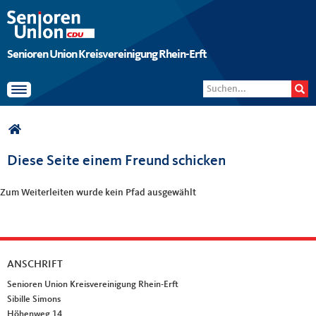
Senioren Union Kreisvereinigung Rhein-Erft
Suchformular
Suche
Toggle navigation
Sie sind hier
Diese Seite einem Freund schicken
Zum Weiterleiten wurde kein Pfad ausgewählt
ANSCHRIFT
Fußbereich
Senioren Union Kreisvereinigung Rhein-Erft
Sibille Simons
Höhenweg 14