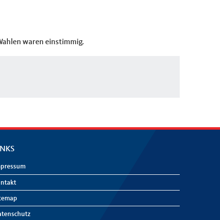
 Wahlen waren einstimmig.
INKS
mpressum
ntakt
temap
tenschutz