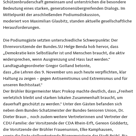
Schützenbruderschaft gemeinsam und unterstrichen die besondere
Bedeutung eines starken, generationenübergreifenden Dialogs. Im
Mittelpunkt der anschließenden Podiumsdiskussion,
moderiert von Maximilian Glaubitz, standen aktuelle gesellschaftliche
Herausforderungen.
Die Podiumsgäste setzten unterschiedliche Schwerpunkte: Der
Ehrenvorsitzende der Bundes.SU Helge Benda hob hervor, dass
„Demokratie kein Selbstläufer ist und Menschen braucht, die aktiv
widersprechen, wenn Ausgrenzung und Hass laut werden.“
Landtagsabgeordneter Gregor Golland betonte,
dass „die Lehren des 9. November uns auch heute verpflichten, klar
Haltung zu zeigen – gegen Antisemitismus und Extremismus und für
unseren Rechtsstaat.“
Der Brühler Bürgermeister Marc Prokop machte deutlich, dass „Freiheit
verletzlich bleibt und starken lokalen Zusammenhalt braucht, um
dauerhaft geschützt zu werden.“ Unter den Gästen befanden sich
neben dem Bundes-Schatzmeister der Bundes-Senioren Union, Dr.
Dieter Braun , noch zudem weitere Vertreterinnen und Vertreter der
CDU-Familie: der Vorsitzende der CDA Rhein-Erft, Gereon Göddertz,
die Vorsitzende der Brühler Frauenunion, Elke Kamphausen,
sowie die Erste stellvertretende Bürgermeisterin der Stadt Brühl, Pia