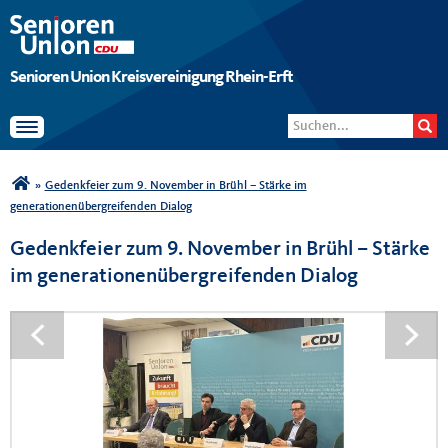
Senioren Union Kreisvereinigung Rhein-Erft
Suchformular
Suche
Toggle navigation
Sie sind hier
»
Gedenkfeier zum 9. November in Brühl – Stärke im
generationenübergreifenden Dialog
Gedenkfeier zum 9. November in Brühl – Stärke
im generationenübergreifenden Dialog